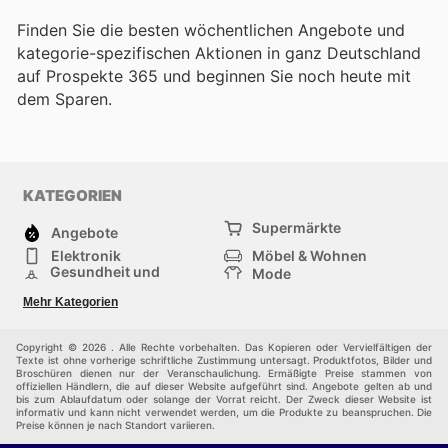
Finden Sie die besten wöchentlichen Angebote und
kategorie-spezifischen Aktionen in ganz Deutschland
auf Prospekte 365 und beginnen Sie noch heute mit
dem Sparen.
KATEGORIEN
Supermärkte
Angebote
Elektronik
Möbel & Wohnen
Gesundheit und
Mode
Schönheit
Sportartikel und
Baumarkt
Mehr Kategorien
Sportbekleidung
Baby und Kind
Haustiere
Einkaufzentren
Andere
Copyright © 2026 . Alle Rechte vorbehalten. Das Kopieren oder Vervielfältigen der
Texte ist ohne vorherige schriftliche Zustimmung untersagt. Produktfotos, Bilder und
Broschüren dienen nur der Veranschaulichung. Ermäßigte Preise stammen von
offiziellen Händlern, die auf dieser Website aufgeführt sind. Angebote gelten ab und
bis zum Ablaufdatum oder solange der Vorrat reicht. Der Zweck dieser Website ist
informativ und kann nicht verwendet werden, um die Produkte zu beanspruchen. Die
Preise können je nach Standort variieren.