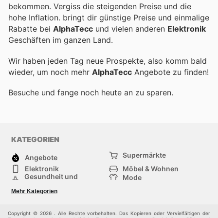
bekommen. Vergiss die steigenden Preise und die
hohe Inflation.
bringt dir günstige Preise und einmalige
Rabatte bei
AlphaTecc
und vielen anderen
Elektronik
Geschäften im ganzen Land.
Wir haben jeden Tag neue Prospekte, also komm bald
wieder, um noch mehr
AlphaTecc
Angebote zu finden!
Besuche
und fange noch heute an zu sparen.
KATEGORIEN
Supermärkte
Angebote
Elektronik
Möbel & Wohnen
Gesundheit und
Mode
Schönheit
Sportartikel und
Baumarkt
Mehr Kategorien
Sportbekleidung
Baby und Kind
Haustiere
Einkaufzentren
Andere
Copyright © 2026 . Alle Rechte vorbehalten. Das Kopieren oder Vervielfältigen der