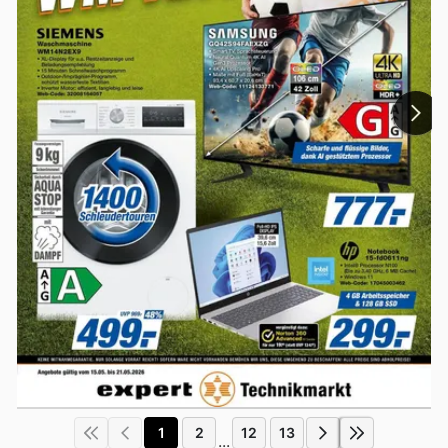
1
2
12
13
...