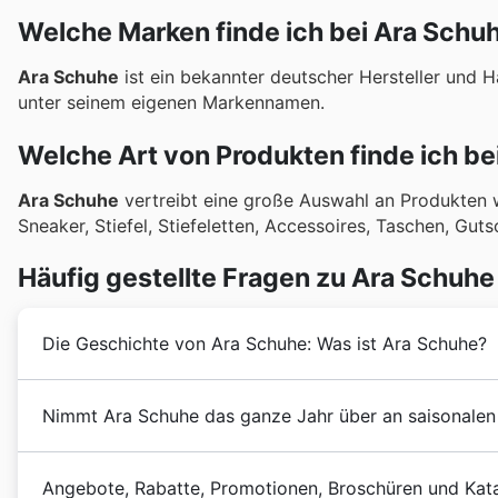
Welche Marken finde ich bei Ara Schu
Ara Schuhe
ist ein bekannter deutscher Hersteller und
unter seinem eigenen Markennamen.
Welche Art von Produkten finde ich be
Ara Schuhe
vertreibt eine große Auswahl an Produkten w
Sneaker, Stiefel, Stiefeletten, Accessoires, Taschen, Gut
Häufig gestellte Fragen zu Ara Schuhe
Die Geschichte von Ara Schuhe: Was ist Ara Schuhe?
Ara Schuhe
wurde 1948 in Deutschland von Josef un
Nimmt Ara Schuhe das ganze Jahr über an saisonalen 
Schuhe von höchster Qualität herzustellen und zu ver
Expansionsprozess durchlaufen, bei dem eine große 
Ja, Ara Schuhe nimmt das ganze Jahr über an zahlreich
Angebote, Rabatte, Promotionen, Broschüren und Kat
Anlaufstelle, um alle aktuellen
Ara Schuhe Angebote