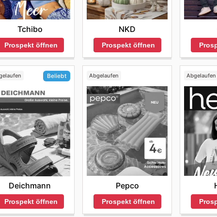
Tchibo
NKD
Prospekt öffnen
Prospekt öffnen
Prosp
gelaufen
Abgelaufen
Abgelaufen
Beliebt
Pepco
Deichmann
Prospekt öffnen
Prosp
Prospekt öffnen