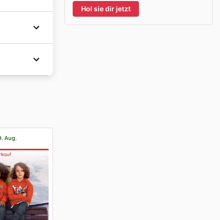
Hol sie dir jetzt
e
freuen.
 Mit einer
sowie
 to
iten
auf
 sich die
 Hause
e
9. Aug.