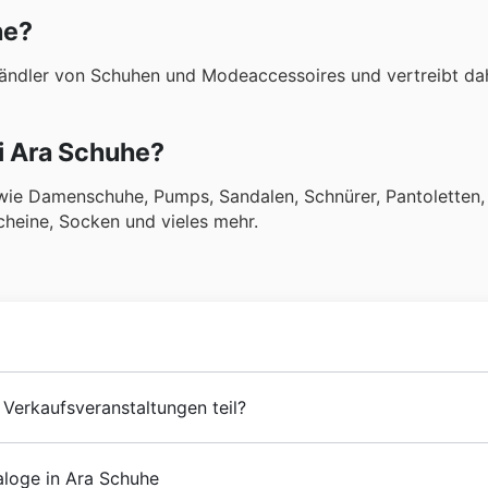
he?
 Händler von Schuhen und Modeaccessoires und vertreibt da
i Ara Schuhe?
ie Damenschuhe, Pumps, Sandalen, Schnürer, Pantoletten, 
scheine, Socken und vieles mehr.
d Anna Roth gegründet. Seit den Anfängen hat
Ara Schuhe
Verkaufsveranstaltungen teil?
kaufen. In den folgenden Jahren hat
Ara Schuhe
einen star
Anzahl von Produkten hinzugefügt wurde.
en saisonalen Verkaufsaktionen teil, und wir sind Ihre zent
aloge in Ara Schuhe
,
Prospekte
und
Gutscheine
zu finden, bevor Sie zum Eink