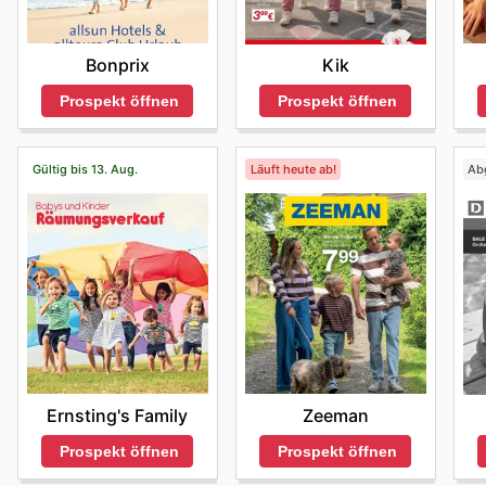
Bonprix
Kik
Prospekt öffnen
Prospekt öffnen
Gültig bis 13. Aug.
Läuft heute ab!
Ab
Ernsting's Family
Zeeman
Prospekt öffnen
Prospekt öffnen