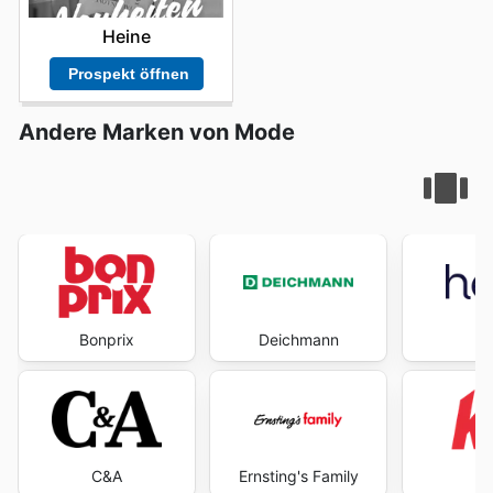
Heine
Prospekt öffnen
Andere Marken von Mode
Bonprix
Deichmann
H
C&A
Ernsting's Family