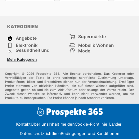
KATEGORIEN
Supermärkte
Angebote
Elektronik
Möbel & Wohnen
Gesundheit und
Mode
Schönheit
Sportartikel und
Baumarkt
Mehr Kategorien
Sportbekleidung
Baby und Kind
Haustiere
Einkaufzentren
Andere
Copyright © 2026 Prospekte 365. Alle Rechte vorbehalten. Das Kopieren oder
Vervielfältigen der Texte ist ohne vorherige schriftliche Zustimmung untersagt.
Produktfotos, Bilder und Broschüren dienen nur der Veranschaulichung. Ermäßigte
Preise stammen von offiziellen Händlern, die auf dieser Website aufgeführt sind.
Angebote gelten ab und bis zum Ablaufdatum oder solange der Vorrat reicht. Der
Zweck dieser Website ist informativ und kann nicht verwendet werden, um die
Produkte zu beanspruchen. Die Preise können je nach Standort variieren.
Kontakt
Über uns
Inhalt melden
Cookie-Richtlinie
Länder
Datenschutzrichtlinie
Bedingungen und Konditionen