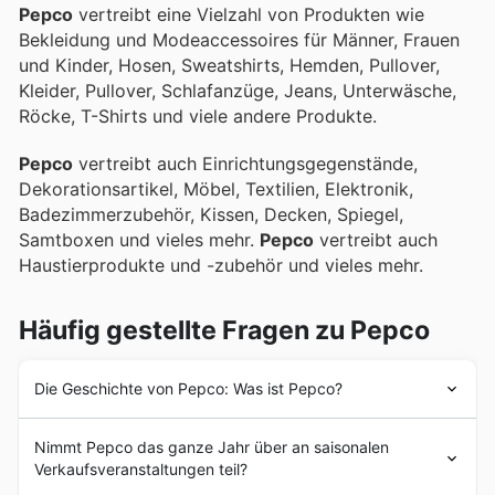
Pepco
vertreibt eine Vielzahl von Produkten wie
Bekleidung und Modeaccessoires für Männer, Frauen
und Kinder, Hosen, Sweatshirts, Hemden, Pullover,
Kleider, Pullover, Schlafanzüge, Jeans, Unterwäsche,
Röcke, T-Shirts und viele andere Produkte.
Pepco
vertreibt auch Einrichtungsgegenstände,
Dekorationsartikel, Möbel, Textilien, Elektronik,
Badezimmerzubehör, Kissen, Decken, Spiegel,
Samtboxen und vieles mehr.
Pepco
vertreibt auch
Haustierprodukte und -zubehör und vieles mehr.
Häufig gestellte Fragen zu Pepco
Die Geschichte von Pepco: Was ist Pepco?
Pepco
wurde 1999 in Polen als Zweigstelle des
Nimmt Pepco das ganze Jahr über an saisonalen
britischen Unternehmens Brown & Jackson gegründet.
Verkaufsveranstaltungen teil?
Zu Beginn firmierten die Geschäfte unter dem Namen