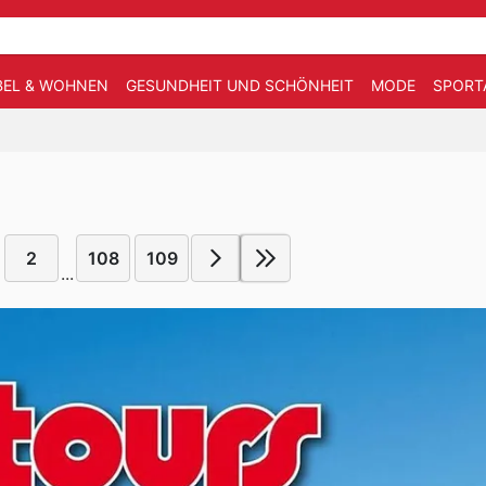
EL & WOHNEN
GESUNDHEIT UND SCHÖNHEIT
MODE
SPORT
2
108
109
...