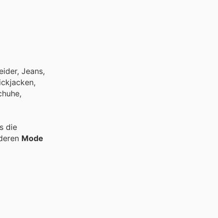
ider, Jeans,
ickjacken,
chuhe,
s die
nderen
Mode