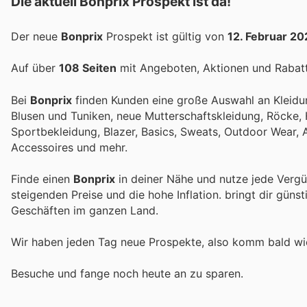
Die aktuell Bonprix Prospekt ist da!
Der neue
Bonprix
Prospekt ist gültig von
12. Februar 2
Auf über
108 Seiten
mit Angeboten, Aktionen und Rabatte
Bei
Bonprix
finden Kunden eine große Auswahl an Kleidu
Blusen und Tuniken, neue Mutterschaftskleidung, Röcke,
Sportbekleidung, Blazer, Basics, Sweats, Outdoor Wear,
Accessoires und mehr.
Finde einen
Bonprix
in deiner Nähe und nutze jede Vergü
steigenden Preise und die hohe Inflation.
bringt dir güns
Geschäften im ganzen Land.
Wir haben jeden Tag neue Prospekte, also komm bald w
Besuche
und fange noch heute an zu sparen.