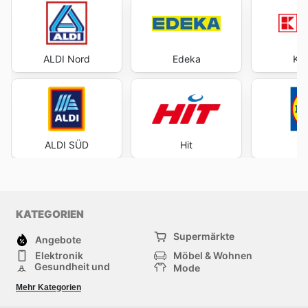
ALDI Nord
Edeka
Kau
ALDI SÜD
Hit
KATEGORIEN
Supermärkte
Angebote
Elektronik
Möbel & Wohnen
Gesundheit und
Mode
Schönheit
Sportartikel und
Baumarkt
Mehr Kategorien
Sportbekleidung
Baby und Kind
Haustiere