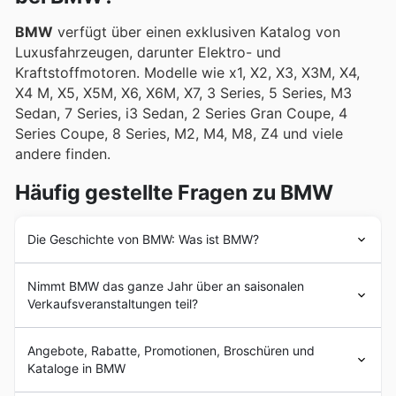
den wöchentlichen Prospekten, Flyern und Online-
BMW
verfügt über einen exklusiven Katalog von
Katalogen von BMW hervorgehoben, wo exklusive
Luxusfahrzeugen, darunter Elektro- und
Angebote und attraktive Aktionen auf sie warten.
Kraftstoffmotoren. Modelle wie x1, X2, X3, X3M, X4,
X4 M, X5, X5M, X6, X6M, X7, 3 Series, 5 Series, M3
Sedan, 7 Series, i3 Sedan, 2 Series Gran Coupe, 4
Series Coupe, 8 Series, M2, M4, M8, Z4 und viele
andere finden.
Häufig gestellte Fragen zu BMW
Die Geschichte von BMW: Was ist BMW?
BMW
entstand 1916 unter dem Namen Bayerische
Nimmt BMW das ganze Jahr über an saisonalen
Flugzeugwerke. 1922 wurde das Unternehmen in
Verkaufsveranstaltungen teil?
Bayerische Motoren Werke umbenannt. Das
Unternehmen wurde von Karl Rapp gegründet und war
Ja, BMW nimmt an verschiedenen saisonalen
zunächst ein Flugzeugtriebwerksunternehmen. Nach
Angebote, Rabatte, Promotionen, Broschüren und
Verkaufsaktionen und besonderen Angeboten teil, die
dem Ende des Ersten Weltkriegs begann
BMW
mit der
Kataloge in BMW
das ganze Jahr über stattfinden, insbesondere im
Herstellung von Motorradmotoren, landwirtschaftlichen
Vorfeld von Festtagen und wichtigen Einkaufszeiten in