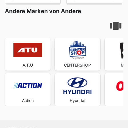
Andere Marken von Andere
A.T.U
CENTERSHOP
Mäc
Action
Hyundai
O