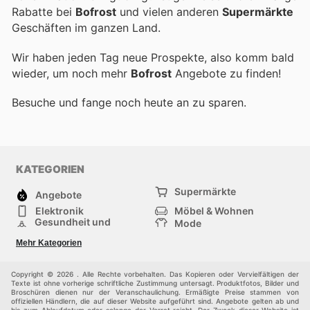
Rabatte bei
Bofrost
und vielen anderen
Supermärkte
Geschäften im ganzen Land.
Wir haben jeden Tag neue Prospekte, also komm bald
wieder, um noch mehr
Bofrost
Angebote zu finden!
Besuche
und fange noch heute an zu sparen.
KATEGORIEN
Supermärkte
Angebote
Elektronik
Möbel & Wohnen
Gesundheit und
Mode
Schönheit
Sportartikel und
Baumarkt
Mehr Kategorien
Sportbekleidung
Baby und Kind
Haustiere
Einkaufzentren
Andere
Copyright © 2026 . Alle Rechte vorbehalten. Das Kopieren oder Vervielfältigen der
Texte ist ohne vorherige schriftliche Zustimmung untersagt. Produktfotos, Bilder und
Broschüren dienen nur der Veranschaulichung. Ermäßigte Preise stammen von
offiziellen Händlern, die auf dieser Website aufgeführt sind. Angebote gelten ab und
bis zum Ablaufdatum oder solange der Vorrat reicht. Der Zweck dieser Website ist