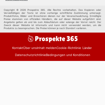
Sportbekleidung
Baby und Kind
Haustiere
Einkaufzentren
Andere
Copyright © 2026 Prospekte 365. Alle Rechte vorbehalten. Das Kopieren oder
Vervielfältigen der Texte ist ohne vorherige schriftliche Zustimmung untersagt.
Produktfotos, Bilder und Broschüren dienen nur der Veranschaulichung. Ermäßigte
Preise stammen von offiziellen Händlern, die auf dieser Website aufgeführt sind.
Angebote gelten ab und bis zum Ablaufdatum oder solange der Vorrat reicht. Der
Zweck dieser Website ist informativ und kann nicht verwendet werden, um die
Produkte zu beanspruchen. Die Preise können je nach Standort variieren.
Kontakt
Über uns
Inhalt melden
Cookie-Richtlinie
Länder
Datenschutzrichtlinie
Bedingungen und Konditionen