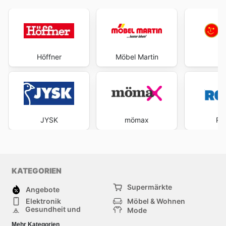
Höffner
Möbel Martin
P
JYSK
mömax
RO
KATEGORIEN
Supermärkte
Angebote
Elektronik
Möbel & Wohnen
Gesundheit und
Mode
Schönheit
Sportartikel und
Baumarkt
Mehr Kategorien