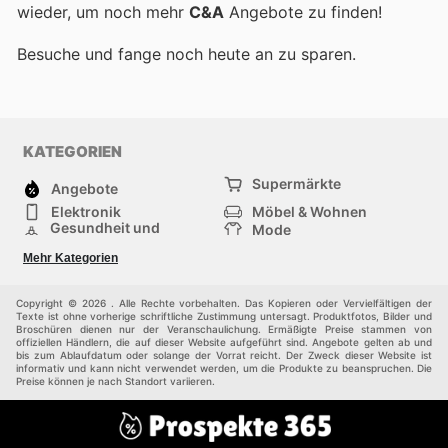
wieder, um noch mehr
C&A
Angebote zu finden!
Besuche
und fange noch heute an zu sparen.
KATEGORIEN
Supermärkte
Angebote
Elektronik
Möbel & Wohnen
Gesundheit und
Mode
Schönheit
Sportartikel und
Baumarkt
Mehr Kategorien
Sportbekleidung
Baby und Kind
Haustiere
Einkaufzentren
Andere
Copyright © 2026 . Alle Rechte vorbehalten. Das Kopieren oder Vervielfältigen der
Texte ist ohne vorherige schriftliche Zustimmung untersagt. Produktfotos, Bilder und
Broschüren dienen nur der Veranschaulichung. Ermäßigte Preise stammen von
offiziellen Händlern, die auf dieser Website aufgeführt sind. Angebote gelten ab und
bis zum Ablaufdatum oder solange der Vorrat reicht. Der Zweck dieser Website ist
informativ und kann nicht verwendet werden, um die Produkte zu beanspruchen. Die
Preise können je nach Standort variieren.