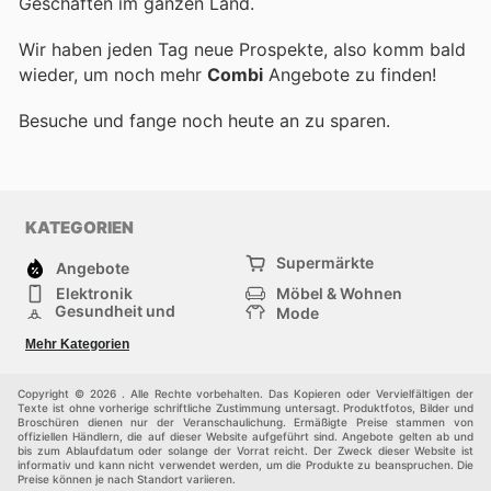
Geschäften im ganzen Land.
Wir haben jeden Tag neue Prospekte, also komm bald
wieder, um noch mehr
Combi
Angebote zu finden!
Besuche
und fange noch heute an zu sparen.
KATEGORIEN
Supermärkte
Angebote
Elektronik
Möbel & Wohnen
Gesundheit und
Mode
Schönheit
Sportartikel und
Baumarkt
Mehr Kategorien
Sportbekleidung
Baby und Kind
Haustiere
Einkaufzentren
Andere
Copyright © 2026 . Alle Rechte vorbehalten. Das Kopieren oder Vervielfältigen der
Texte ist ohne vorherige schriftliche Zustimmung untersagt. Produktfotos, Bilder und
Broschüren dienen nur der Veranschaulichung. Ermäßigte Preise stammen von
offiziellen Händlern, die auf dieser Website aufgeführt sind. Angebote gelten ab und
bis zum Ablaufdatum oder solange der Vorrat reicht. Der Zweck dieser Website ist
informativ und kann nicht verwendet werden, um die Produkte zu beanspruchen. Die
Preise können je nach Standort variieren.