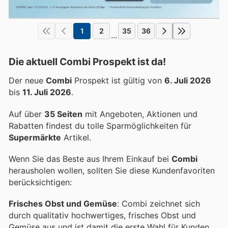
1
2
35
36
...
Die aktuell Combi Prospekt ist da!
Der neue
Combi
Prospekt ist gültig von
6. Juli 2026
bis
11. Juli 2026
.
Auf über
35 Seiten
mit Angeboten, Aktionen und
Rabatten findest du tolle Sparmöglichkeiten für
Supermärkte
Artikel.
Wenn Sie das Beste aus Ihrem Einkauf bei
Combi
herausholen wollen, sollten Sie diese Kundenfavoriten
berücksichtigen:
Frisches Obst und Gemüse
: Combi zeichnet sich
durch qualitativ hochwertiges, frisches Obst und
Gemüse aus und ist damit die erste Wahl für Kunden,