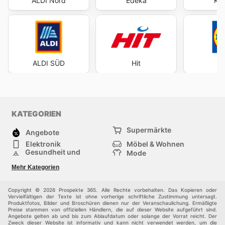
ALDI Nord
Edeka
Kau
ALDI SÜD
Hit
KATEGORIEN
Supermärkte
Angebote
Elektronik
Möbel & Wohnen
Gesundheit und
Mode
Schönheit
Sportartikel und
Baumarkt
Mehr Kategorien
Sportbekleidung
Baby und Kind
Haustiere
Einkaufzentren
Andere
Copyright © 2026 Prospekte 365. Alle Rechte vorbehalten. Das Kopieren oder
Vervielfältigen der Texte ist ohne vorherige schriftliche Zustimmung untersagt.
Produktfotos, Bilder und Broschüren dienen nur der Veranschaulichung. Ermäßigte
Preise stammen von offiziellen Händlern, die auf dieser Website aufgeführt sind.
Angebote gelten ab und bis zum Ablaufdatum oder solange der Vorrat reicht. Der
Zweck dieser Website ist informativ und kann nicht verwendet werden, um die