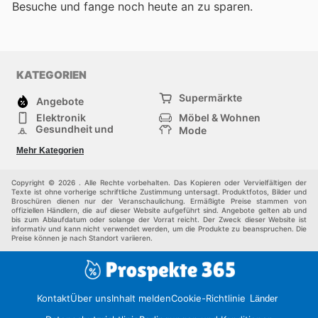
Besuche
und fange noch heute an zu sparen.
KATEGORIEN
Supermärkte
Angebote
Elektronik
Möbel & Wohnen
Gesundheit und
Mode
Schönheit
Sportartikel und
Baumarkt
Mehr Kategorien
Sportbekleidung
Baby und Kind
Haustiere
Einkaufzentren
Andere
Copyright © 2026 . Alle Rechte vorbehalten. Das Kopieren oder Vervielfältigen der
Texte ist ohne vorherige schriftliche Zustimmung untersagt. Produktfotos, Bilder und
Broschüren dienen nur der Veranschaulichung. Ermäßigte Preise stammen von
offiziellen Händlern, die auf dieser Website aufgeführt sind. Angebote gelten ab und
bis zum Ablaufdatum oder solange der Vorrat reicht. Der Zweck dieser Website ist
informativ und kann nicht verwendet werden, um die Produkte zu beanspruchen. Die
Preise können je nach Standort variieren.
Kontakt
Über uns
Inhalt melden
Cookie-Richtlinie
Länder