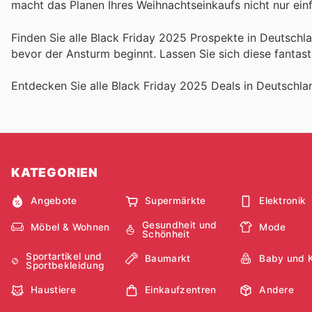
macht das Planen Ihres Weihnachtseinkaufs nicht nur einf
Finden Sie alle Black Friday 2025 Prospekte in Deutschlan
bevor der Ansturm beginnt. Lassen Sie sich diese fantas
Entdecken Sie alle Black Friday 2025 Deals in Deutschl
KATEGORIEN
Angebote
Supermärkte
Elektronik
Gesundheit und
Möbel & Wohnen
Mode
Schönheit
Sportartikel und
Baumarkt
Baby und 
Sportbekleidung
Haustiere
Einkaufzentren
Andere