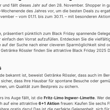
r und fällt dieses Jahr auf den 28. November. Shopper in g
-Wochenende des Jahres vor, um die besten Deals zu ergat
vember – vom 01.11. bis zum 30.11. – mit besonderen Aktion
te, präsentiert pünktlich zum Black Friday spannende Geleg
 einfach den Vorrat aufzufüllen. Entdecken Sie die vielfält
ie auf der Suche nach einer cleveren Sparmöglichkeit sind o
Getränke Rössler finden Sie attraktive Black Friday 2025 
s
de bekannt ist, beweist Getränke Rössler, dass auch im Ber
e sicher, dass Ihre Hausbar für spontane Besuche oder gem
onen, um Qualität zum Bestpreis zu sichern.
s ins Auge fällt, ist die
Fritz-Limo Ingwer-Limette
. Wer d
h auf eine attraktive
6+1 Aktion
freuen: Kaufen Sie sechs F
tere gratis dazu! Das ist die perfekte Gelegenheit, sich für