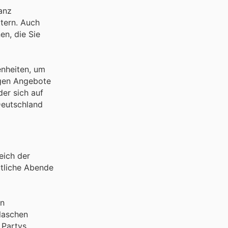
anz
tern. Auch
en, die Sie
enheiten, um
igen Angebote
der sich auf
Deutschland
eich der
ütliche Abende
en
laschen
 Partys,