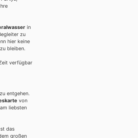
ihre
eralwasser
in
egleiter zu
nn hier keine
zu bleiben.
 Zeit verfügbar
 zu entgehen.
eskarte
von
 am liebsten
ist das
r dem großen