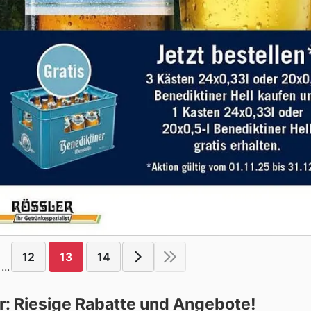
12
13
14
...
r: Riesige Rabatte und Angebote!