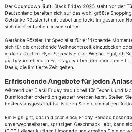
Der Countdown läuft: Black Friday 2025 steht vor der Tü
Deutschland bereiten sich auf das wohl größte Shopping
Getränke Rössler ist mit dabei und lockt im gesamten No
sich nicht entgehen lassen sollten.
Getränke Rössler, Ihr Spezialist für erfrischende Momen
sich für die anstehende Weihnachtszeit einzudecken oder
in den aktuellen Flyer Specials dieser Woche. Egal, ob S
die bevorstehenden Feiertage vorbereiten möchten – bei 
Deals, die limitierte Zeit gelten.
Erfrischende Angebote für jeden Anlas
Während der Black Friday traditionell für Technik und Mo
Durstlöscher ordentlich gespart werden kann. Stellen Si
bestens ausgestattet ist. Nutzen Sie die einmaligen Akti
Ein Highlight, das in dieser Black Friday Periode besonder
unverwechselbaren, spritzigen Geschmack liebt, kann sic
(0,33l) dieser kultigen Limonade und erhalten Sie eine wei