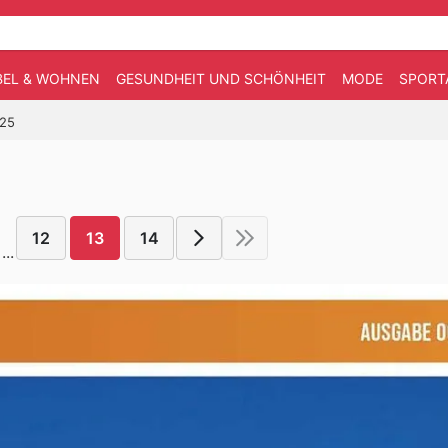
EL & WOHNEN
GESUNDHEIT UND SCHÖNHEIT
MODE
SPORT
025
12
13
14
...