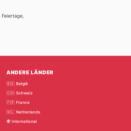
 Feiertage,
ANDERE LÄNDER
🇧🇪 België
🇨🇭 Schweiz
🇫🇷 France
🇳🇱 Netherlands
🌍 International