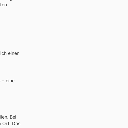
nten
sich einen
 – eine
len. Bei
m Ort. Das