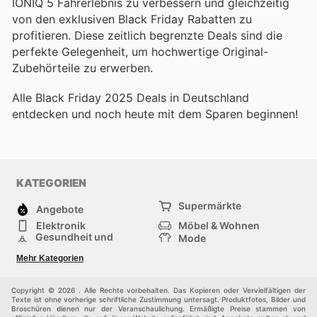
IONIQ 5 Fahrerlebnis zu verbessern und gleichzeitig
von den exklusiven Black Friday Rabatten zu
profitieren. Diese zeitlich begrenzte Deals sind die
perfekte Gelegenheit, um hochwertige Original-
Zubehörteile zu erwerben.
Alle Black Friday 2025 Deals in Deutschland
entdecken und noch heute mit dem Sparen beginnen!
KATEGORIEN
Supermärkte
Angebote
Elektronik
Möbel & Wohnen
Gesundheit und
Mode
Schönheit
Sportartikel und
Baumarkt
Mehr Kategorien
Sportbekleidung
Baby und Kind
Haustiere
Einkaufzentren
Andere
Copyright © 2026 . Alle Rechte vorbehalten. Das Kopieren oder Vervielfältigen der
Texte ist ohne vorherige schriftliche Zustimmung untersagt. Produktfotos, Bilder und
Broschüren dienen nur der Veranschaulichung. Ermäßigte Preise stammen von