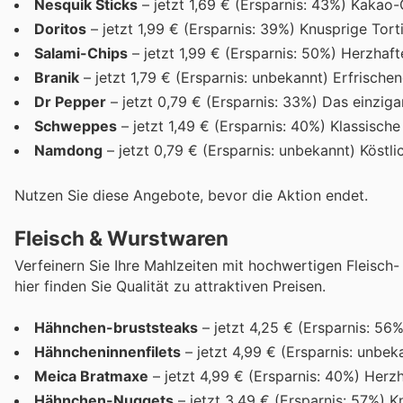
Nesquik Sticks
– jetzt 1,69 € (Ersparnis: 43%) Kakao
Doritos
– jetzt 1,99 € (Ersparnis: 39%) Knusprige Torti
Salami-Chips
– jetzt 1,99 € (Ersparnis: 50%) Herzha
Branik
– jetzt 1,79 € (Ersparnis: unbekannt) Erfrischen
Dr Pepper
– jetzt 0,79 € (Ersparnis: 33%) Das einzi
Schweppes
– jetzt 1,49 € (Ersparnis: 40%) Klassische
Namdong
– jetzt 0,79 € (Ersparnis: unbekannt) Köstl
Nutzen Sie diese Angebote, bevor die Aktion endet.
Fleisch & Wurstwaren
Verfeinern Sie Ihre Mahlzeiten mit hochwertigen Fleisch-
hier finden Sie Qualität zu attraktiven Preisen.
Hähnchen-bruststeaks
– jetzt 4,25 € (Ersparnis: 56
Hähncheninnenfilets
– jetzt 4,99 € (Ersparnis: unbeka
Meica Bratmaxe
– jetzt 4,99 € (Ersparnis: 40%) Herzh
Hähnchen-Nuggets
– jetzt 3,49 € (Ersparnis: 57%) 