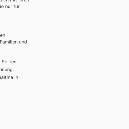
e nur für
hen
 Familien und
n Sorten.
ohnung.
ltine in