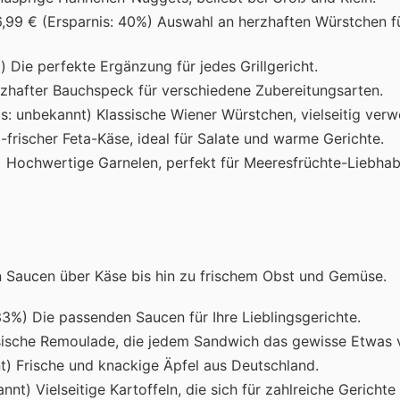
 6,99 € (Ersparnis: 40%) Auswahl an herzhaften Würstchen fü
) Die perfekte Ergänzung für jedes Grillgericht.
rzhafter Bauchspeck für verschiedene Zubereitungsarten.
is: unbekannt) Klassische Wiener Würstchen, vielseitig ver
-frischer Feta-Käse, ideal für Salate und warme Gerichte.
%) Hochwertige Garnelen, perfekt für Meeresfrüchte-Liebhab
n Saucen über Käse bis hin zu frischem Obst und Gemüse.
 33%) Die passenden Saucen für Ihre Lieblingsgerichte.
ssische Remoulade, die jedem Sandwich das gewisse Etwas v
nt) Frische und knackige Äpfel aus Deutschland.
nnt) Vielseitige Kartoffeln, die sich für zahlreiche Gerichte