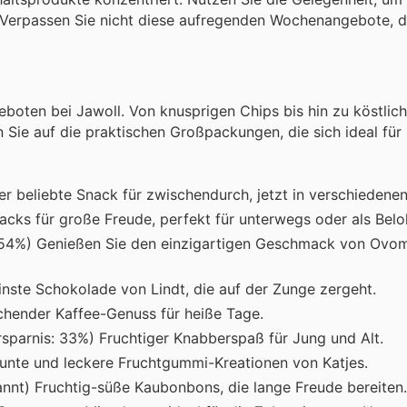
 Verpassen Sie nicht diese aufregenden Wochenangebote, di
geboten bei Jawoll. Von knusprigen Chips bis hin zu köstlic
 Sie auf die praktischen Großpackungen, die sich ideal für
er beliebte Snack für zwischendurch, jetzt in verschiedene
nacks für große Freude, perfekt für unterwegs oder als Bel
: 54%) Genießen Sie den einzigartigen Geschmack von Ovoma
einste Schokolade von Lindt, die auf der Zunge zergeht.
schender Kaffee-Genuss für heiße Tage.
rsparnis: 33%) Fruchtiger Knabberspaß für Jung und Alt.
Bunte und leckere Fruchtgummi-Kreationen von Katjes.
annt) Fruchtig-süße Kaubonbons, die lange Freude bereiten.