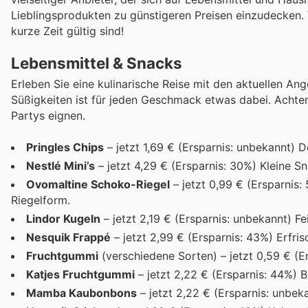
Lieblingsprodukten zu günstigeren Preisen einzudecken.
kurze Zeit gültig sind!
Lebensmittel & Snacks
Erleben Sie eine kulinarische Reise mit den aktuellen An
Süßigkeiten ist für jeden Geschmack etwas dabei. Achten
Partys eignen.
Pringles Chips
– jetzt 1,69 € (Ersparnis: unbekannt) D
Nestlé Mini’s
– jetzt 4,29 € (Ersparnis: 30%) Kleine S
Ovomaltine Schoko-Riegel
– jetzt 0,99 € (Ersparnis
Riegelform.
Lindor Kugeln
– jetzt 2,19 € (Ersparnis: unbekannt) F
Nesquik Frappé
– jetzt 2,99 € (Ersparnis: 43%) Erfri
Fruchtgummi
(verschiedene Sorten) – jetzt 0,59 € (E
Katjes Fruchtgummi
– jetzt 2,22 € (Ersparnis: 44%) 
Mamba Kaubonbons
– jetzt 2,22 € (Ersparnis: unbek