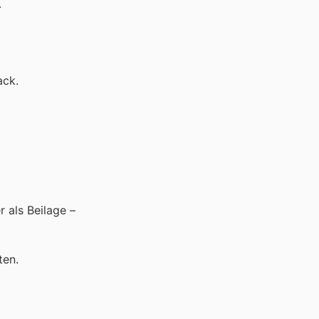
.
ack.
 als Beilage –
ten.