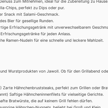
-Genuss zum Mitnehmen, ideal für die Zubereitung zu Hause
lla-Chips, perfekt zu Dips oder pur.
fter Snack mit Salami-Geschmack.
des Bier für gesellige Runden.
gartige Erfrischungsgetränk mit unverwechselbarem Geschm
 Erfrischungsgetränke für jeden Anlass.
iche Ramen-Nudeln für eine schnelle und leckere Mahlzeit.
 und Wurstprodukten von Jawoll. Ob für den Grillabend oder
%) Zarte Hähnchenbruststeaks, perfekt zum Grillen oder Bra
nnt) Saftige Hähncheninnenfilets für vielseitige Gerichte.
afte Bratwürste, die auf keinem Grill fehlen dürfen.
Knusprige Hähnchen-Nuggets, beliebt bei Groß und Klein.