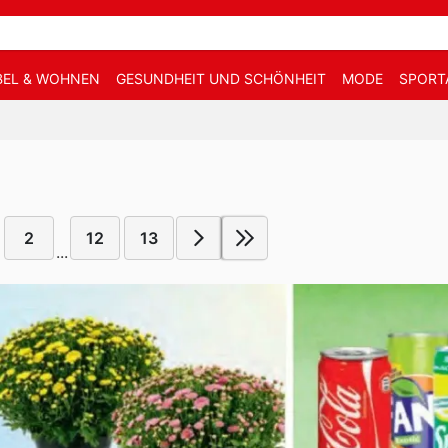
EL & WOHNEN
GESUNDHEIT UND SCHÖNHEIT
MODE
SPORT
2
12
13
...