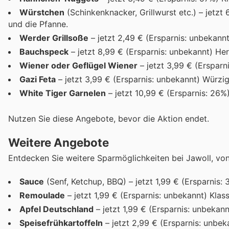
Würstchen
(Schinkenknacker, Grillwurst etc.) – jetzt
und die Pfanne.
Werder Grillsoße
– jetzt 2,49 € (Ersparnis: unbekannt
Bauchspeck
– jetzt 8,99 € (Ersparnis: unbekannt) He
Wiener oder Geflügel Wiener
– jetzt 3,99 € (Ersparn
Gazi Feta
– jetzt 3,99 € (Ersparnis: unbekannt) Würzig
White Tiger Garnelen
– jetzt 10,99 € (Ersparnis: 26
Nutzen Sie diese Angebote, bevor die Aktion endet.
Weitere Angebote
Entdecken Sie weitere Sparmöglichkeiten bei Jawoll, vo
Sauce
(Senf, Ketchup, BBQ) – jetzt 1,99 € (Ersparnis:
Remoulade
– jetzt 1,99 € (Ersparnis: unbekannt) Kla
Apfel Deutschland
– jetzt 1,99 € (Ersparnis: unbekan
Speisefrühkartoffeln
– jetzt 2,99 € (Ersparnis: unbeka