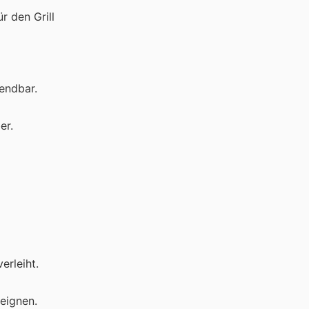
r den Grill
wendbar.
er.
erleiht.
 eignen.