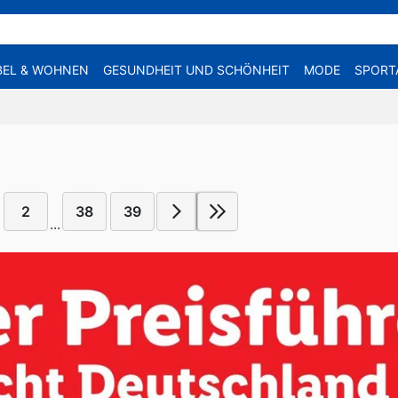
EL & WOHNEN
GESUNDHEIT UND SCHÖNHEIT
MODE
SPORT
2
38
39
...