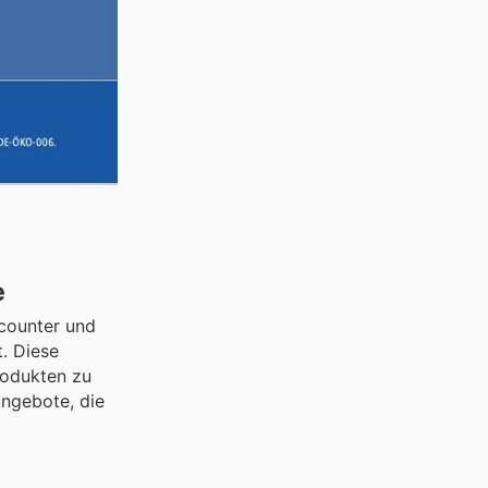
e
scounter und
. Diese
rodukten zu
Angebote, die