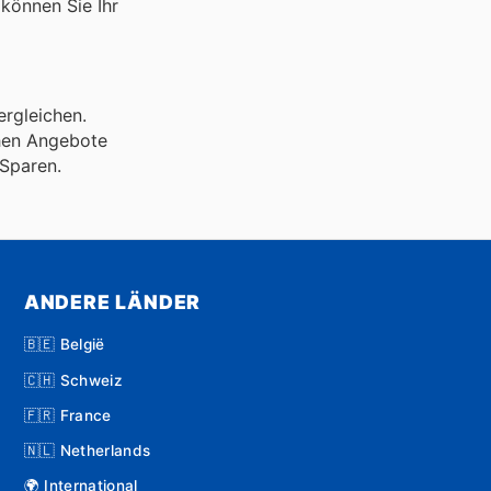
können Sie Ihr
ergleichen.
chen Angebote
Sparen.
ANDERE LÄNDER
🇧🇪 België
🇨🇭 Schweiz
🇫🇷 France
🇳🇱 Netherlands
🌍 International