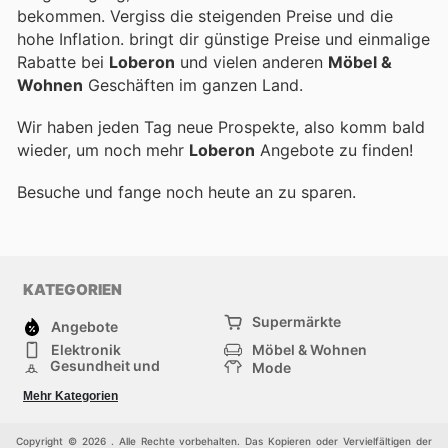
bekommen. Vergiss die steigenden Preise und die
hohe Inflation.
bringt dir günstige Preise und einmalige
Rabatte bei
Loberon
und vielen anderen
Möbel &
Wohnen
Geschäften im ganzen Land.
Wir haben jeden Tag neue Prospekte, also komm bald
wieder, um noch mehr
Loberon
Angebote zu finden!
Besuche
und fange noch heute an zu sparen.
KATEGORIEN
Supermärkte
Angebote
Elektronik
Möbel & Wohnen
Gesundheit und
Mode
Schönheit
Sportartikel und
Baumarkt
Mehr Kategorien
Sportbekleidung
Baby und Kind
Haustiere
Einkaufzentren
Andere
Copyright © 2026 . Alle Rechte vorbehalten. Das Kopieren oder Vervielfältigen der