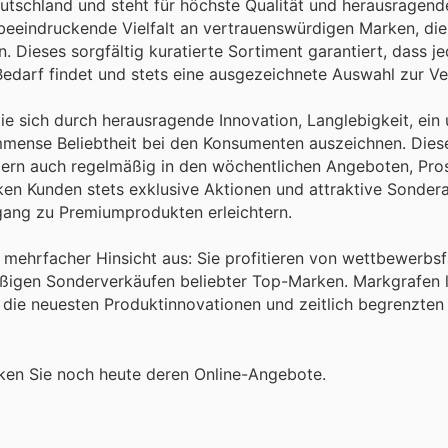
eutschland und steht für höchste Qualität und herausragend
 beeindruckende Vielfalt an vertrauenswürdigen Marken, di
 Dieses sorgfältig kuratierte Sortiment garantiert, dass j
 Bedarf findet und stets eine ausgezeichnete Auswahl zur V
e sich durch herausragende Innovation, Langlebigkeit, ein
 immense Beliebtheit bei den Konsumenten auszeichnen. Die
ondern auch regelmäßig in den wöchentlichen Angeboten, Pr
ken Kunden stets exklusive Aktionen und attraktive Sonder
ang zu Premiumprodukten erleichtern.
n mehrfacher Hinsicht aus: Sie profitieren von wettbewerbs
äßigen Sonderverkäufen beliebter Top-Marken. Markgrafen l
 die neuesten Produktinnovationen und zeitlich begrenzten
cken Sie noch heute deren Online-Angebote.