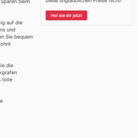
diese unglaublichen Preise nicht!
s Sparen beim
Hol sie dir jetzt
ig auf die
ons und
nen Sie bequem
lohnt
ie die
kgrafen
 tolle
ve