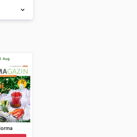
geboten
Öffnungs-
 bei
und alle
1. Aug.
Norma