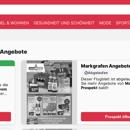
EL & WOHNEN
GESUNDHEIT UND SCHÖNHEIT
MODE
SPORT
e Angebote
Markgrafen Angebot
Abgelaufen
Dieser Flugblatt ist abgela
Sie mehr Angebote von
Ma
e die
Prospekt
bald!!
 vom
er
Prospekt öffn