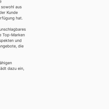
e
e sowohl aus
eder Kunde
erfügung hat.
 unschlagbares
se Top-Marken
ospekten und
angebote, die
fähigen
ädt dazu ein,