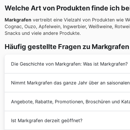
Welche Art von Produkten finde ich be
Markgrafen
vertreibt eine Vielzahl von Produkten wie We
Cognac, Ouzo, Apfelwein, Ingwerbier, Weißweine, Rotwei
Snacks und viele andere Produkte.
Häufig gestellte Fragen zu Markgrafen
Die Geschichte von Markgrafen: Was ist Markgrafen?
Markgrafen
wurde 197 in Deutschland durch den Zus
Nimmt Markgrafen das ganze Jahr über an saisonalen 
Von Anfang an war es das Ziel von
Markgrafen
, sein
Qualität der führenden Marken auf dem nationalen und
Ja, Markgrafen nimmt aktiv an zahlreichen saisonalen 
In den folgenden Jahren hat
Markgrafen
einen starke
Angebote, Rabatte, Promotionen, Broschüren und Kat
unserer Website können Sie bequem die neuesten
Ang
Produkten und der Eröffnung neuer Filialen durchlaufe
Einzelhändlern in Deutschland einsehen, bevor Sie Ihr
Markgrafen
ist eine deutsche Ladenkette, die sich a
Sommerangebote
,
Schulbeginn
-Rabatte,
Herbstaktio
Ist Markgrafen derzeit geöffnet?
Hauptsitz von
Markgrafen
befindet sich in Berlin, De
Weihnachten
und
Neujahr
warten, wir decken alle wic
zurück.