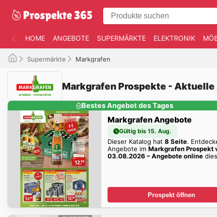
HOME
ANGEBOTE
SUPERMÄRKTE
ELEKTRONIK
MÖB
Supermärkte
Markgrafen
Markgrafen Prospekte - Aktuell
Bestes Angebot des Tages
Markgrafen Angebote
Gültig bis 15. Aug.
Dieser Katalog hat
8 Seite
. Entdeck
Angebote im
Markgrafen Prospekt
03.08.2026 – Angebote online
dies
Woche zum Blättern!
Prospekt öffnen