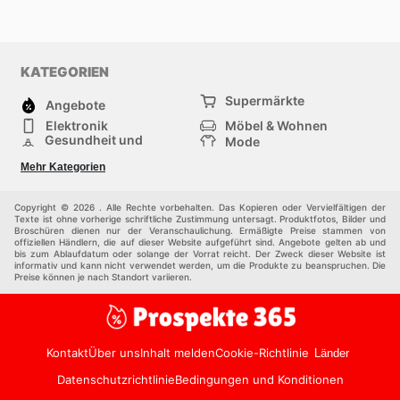
KATEGORIEN
Supermärkte
Angebote
Elektronik
Möbel & Wohnen
Gesundheit und
Mode
Schönheit
Sportartikel und
Baumarkt
Mehr Kategorien
Sportbekleidung
Baby und Kind
Haustiere
Einkaufzentren
Andere
Copyright © 2026 . Alle Rechte vorbehalten. Das Kopieren oder Vervielfältigen der
Texte ist ohne vorherige schriftliche Zustimmung untersagt. Produktfotos, Bilder und
Broschüren dienen nur der Veranschaulichung. Ermäßigte Preise stammen von
offiziellen Händlern, die auf dieser Website aufgeführt sind. Angebote gelten ab und
bis zum Ablaufdatum oder solange der Vorrat reicht. Der Zweck dieser Website ist
informativ und kann nicht verwendet werden, um die Produkte zu beanspruchen. Die
Preise können je nach Standort variieren.
Kontakt
Über uns
Inhalt melden
Cookie-Richtlinie
Länder
Datenschutzrichtlinie
Bedingungen und Konditionen