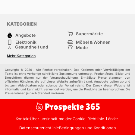
KATEGORIEN
Supermärkte
Angebote
Elektronik
Möbel & Wohnen
Gesundheit und
Mode
Schönheit
Sportartikel und
Baumarkt
Mehr Kategorien
Sportbekleidung
Baby und Kind
Haustiere
Einkaufzentren
Andere
Copyright © 2026 . Alle Rechte vorbehalten. Das Kopieren oder Vervielfältigen der
Texte ist ohne vorherige schriftliche Zustimmung untersagt. Produktfotos, Bilder und
Broschüren dienen nur der Veranschaulichung. Ermäßigte Preise stammen von
offiziellen Händlern, die auf dieser Website aufgeführt sind. Angebote gelten ab und
bis zum Ablaufdatum oder solange der Vorrat reicht. Der Zweck dieser Website ist
informativ und kann nicht verwendet werden, um die Produkte zu beanspruchen. Die
Preise können je nach Standort variieren.
Kontakt
Über uns
Inhalt melden
Cookie-Richtlinie
Länder
Datenschutzrichtlinie
Bedingungen und Konditionen