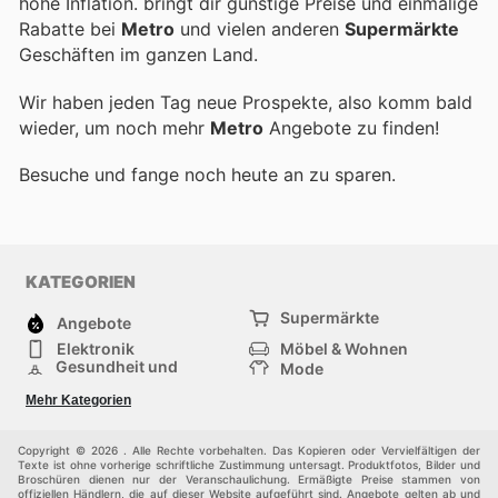
hohe Inflation.
bringt dir günstige Preise und einmalige
Rabatte bei
Metro
und vielen anderen
Supermärkte
Geschäften im ganzen Land.
Wir haben jeden Tag neue Prospekte, also komm bald
wieder, um noch mehr
Metro
Angebote zu finden!
Besuche
und fange noch heute an zu sparen.
KATEGORIEN
Supermärkte
Angebote
Elektronik
Möbel & Wohnen
Gesundheit und
Mode
Schönheit
Sportartikel und
Baumarkt
Mehr Kategorien
Sportbekleidung
Baby und Kind
Haustiere
Einkaufzentren
Andere
Copyright © 2026 . Alle Rechte vorbehalten. Das Kopieren oder Vervielfältigen der
Texte ist ohne vorherige schriftliche Zustimmung untersagt. Produktfotos, Bilder und
Broschüren dienen nur der Veranschaulichung. Ermäßigte Preise stammen von
offiziellen Händlern, die auf dieser Website aufgeführt sind. Angebote gelten ab und