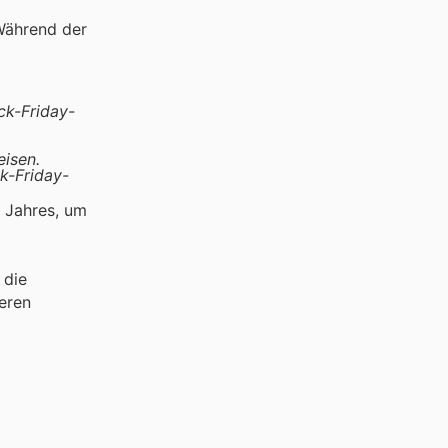
 Während der
ack-Friday-
eisen.
k-Friday-
 Jahres, um
 die
eren