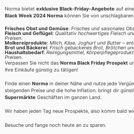
Norma bietet
exklusive Black-Friday-Angebote
auf eine
Black Week 2024 Norma
können Sie von unschlagbaren R
Frisches Obst und Gemüse
:
Frisches und saisonales Obs
Fleisch und Geflügel
:
Qualitativ hochwertiges Fleisch und
Preisen.
Molkereiprodukte
:
Milch, Käse, Joghurt und Butter – en
Brot und Bäckerei
:
Frisch gebackenes Brot, Brötchen und
Haushaltsbedarf
:
Reinigungsmittel, Körperpflegeprodukt
Preisen.
Verpassen Sie nicht das
Norma Black Friday Prospekt
un
Ihre Einkäufe günstig zu tätigen!
Finde einen
Norma
in deiner Nähe und nutze jede Vergün
steigenden Preise und die hohe Inflation.
bringt dir güns
Supermärkte
Geschäften im ganzen Land.
Wir haben jeden Tag neue Prospekte, also komm bald w
Besuche
und fange noch heute an zu sparen.