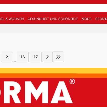
EL & WOHNEN
GESUNDHEIT UND SCHÖNHEIT
MODE
SPORT
2
16
17
...