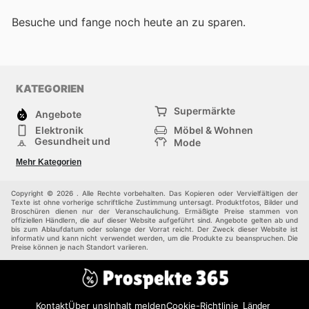
Besuche
und fange noch heute an zu sparen.
KATEGORIEN
Supermärkte
Angebote
Elektronik
Möbel & Wohnen
Gesundheit und
Mode
Schönheit
Sportartikel und
Baumarkt
Mehr Kategorien
Sportbekleidung
Baby und Kind
Haustiere
Einkaufzentren
Andere
Copyright © 2026 . Alle Rechte vorbehalten. Das Kopieren oder Vervielfältigen der
Texte ist ohne vorherige schriftliche Zustimmung untersagt. Produktfotos, Bilder und
Broschüren dienen nur der Veranschaulichung. Ermäßigte Preise stammen von
offiziellen Händlern, die auf dieser Website aufgeführt sind. Angebote gelten ab und
bis zum Ablaufdatum oder solange der Vorrat reicht. Der Zweck dieser Website ist
informativ und kann nicht verwendet werden, um die Produkte zu beanspruchen. Die
Preise können je nach Standort variieren.
Kontakt
Über uns
Inhalt melden
Cookie-Richtlinie
Länder