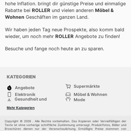
hohe Inflation.
bringt dir günstige Preise und einmalige
Rabatte bei
ROLLER
und vielen anderen
Möbel &
Wohnen
Geschäften im ganzen Land.
Wir haben jeden Tag neue Prospekte, also komm bald
wieder, um noch mehr
ROLLER
Angebote zu finden!
Besuche
und fange noch heute an zu sparen.
KATEGORIEN
Supermärkte
Angebote
Elektronik
Möbel & Wohnen
Gesundheit und
Mode
Schönheit
Sportartikel und
Baumarkt
Mehr Kategorien
Sportbekleidung
Baby und Kind
Haustiere
Einkaufzentren
Andere
Copyright © 2026 . Alle Rechte vorbehalten. Das Kopieren oder Vervielfältigen der
Texte ist ohne vorherige schriftliche Zustimmung untersagt. Produktfotos, Bilder und
Broschüren dienen nur der Veranschaulichung. Ermäßigte Preise stammen von