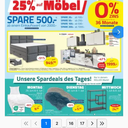
1
2
16
17
...