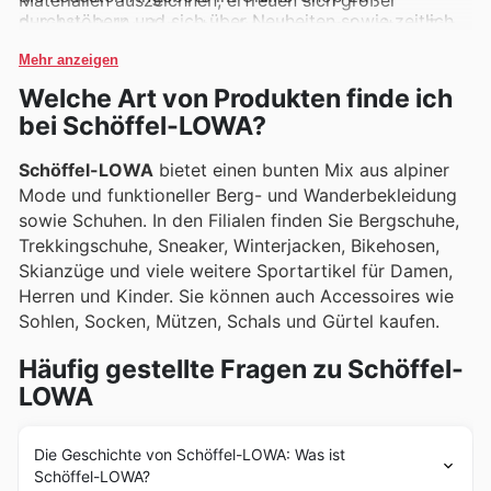
durchstöbern und sich über Neuheiten sowie zeitlich
Beliebtheit. Kunden entdecken diese und weitere Top-
begrenzte Rabattaktionen auf dem Laufenden zu
Marken regelmäßig in den wöchentlichen Angeboten,
Mehr anzeigen
halten.
Prospekten und den übersichtlichen Online-Katalogen,
Welche Art von Produkten finde ich
die oft exklusive Deals und attraktive Aktionen
bei Schöffel-LOWA?
hervorheben.
Schöffel-LOWA
bietet einen bunten Mix aus alpiner
Mode und funktioneller Berg- und Wanderbekleidung
sowie Schuhen. In den Filialen finden Sie Bergschuhe,
Trekkingschuhe, Sneaker, Winterjacken, Bikehosen,
Skianzüge und viele weitere Sportartikel für Damen,
Herren und Kinder. Sie können auch Accessoires wie
Sohlen, Socken, Mützen, Schals und Gürtel kaufen.
Häufig gestellte Fragen zu Schöffel-
LOWA
Die Geschichte von Schöffel-LOWA: Was ist
Schöffel-LOWA?