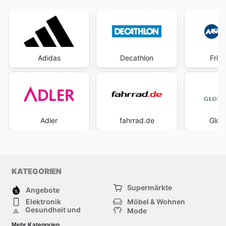
Adidas
Decathlon
Frit
Adler
fahrrad.de
Glob
KATEGORIEN
Supermärkte
Angebote
Elektronik
Möbel & Wohnen
Gesundheit und
Mode
Schönheit
Sportartikel und
Baumarkt
Mehr Kategorien