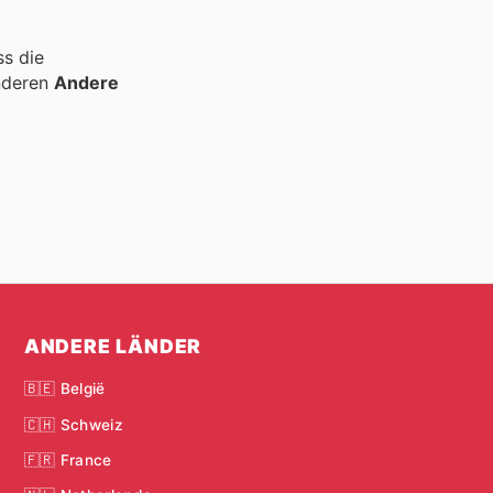
ss die
nderen
Andere
ANDERE LÄNDER
🇧🇪 België
🇨🇭 Schweiz
🇫🇷 France