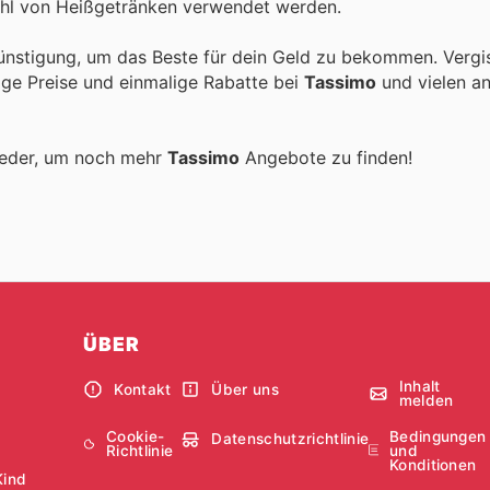
lzahl von Heißgetränken verwendet werden.
ünstigung, um das Beste für dein Geld zu bekommen. Vergi
tige Preise und einmalige Rabatte bei
Tassimo
und vielen a
ieder, um noch mehr
Tassimo
Angebote zu finden!
ÜBER
Inhalt
Kontakt
Über uns
melden
Cookie-
Bedingungen
Datenschutzrichtlinie
Richtlinie
und
Konditionen
Kind