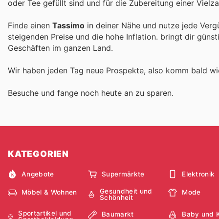
oder Tee gefüllt sind und für die Zubereitung einer Vie
Finde einen
Tassimo
in deiner Nähe und nutze jede Verg
steigenden Preise und die hohe Inflation.
bringt dir güns
Geschäften im ganzen Land.
Wir haben jeden Tag neue Prospekte, also komm bald w
Besuche
und fange noch heute an zu sparen.
KATEGORIEN
Angebote
Supermärkte
Elektronik
Gesundheit und
Möbel & Wohnen
Mode
Schönheit
Sportartikel und
Baumarkt
Baby und 