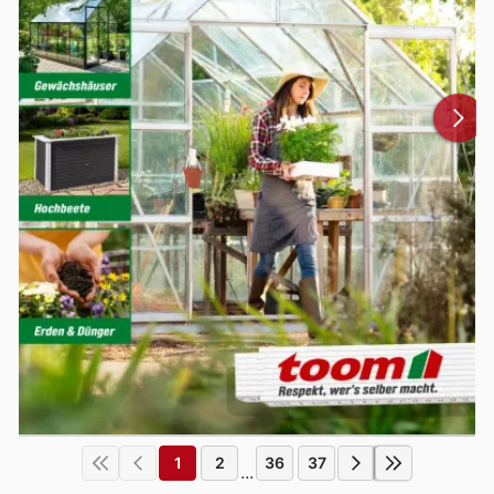
1
2
36
37
...