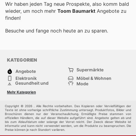
Wir haben jeden Tag neue Prospekte, also komm bald
wieder, um noch mehr
Toom Baumarkt
Angebote zu
finden!
Besuche
und fange noch heute an zu sparen.
KATEGORIEN
Supermärkte
Angebote
Elektronik
Möbel & Wohnen
Gesundheit und
Mode
Schönheit
Sportartikel und
Baumarkt
Mehr Kategorien
Sportbekleidung
Baby und Kind
Haustiere
Einkaufzentren
Andere
Copyright © 2026 . Alle Rechte vorbehalten. Das Kopieren oder Vervielfältigen der
Texte ist ohne vorherige schriftliche Zustimmung untersagt. Produktfotos, Bilder und
Broschüren dienen nur der Veranschaulichung. Ermäßigte Preise stammen von
offiziellen Händlern, die auf dieser Website aufgeführt sind. Angebote gelten ab und
bis zum Ablaufdatum oder solange der Vorrat reicht. Der Zweck dieser Website ist
informativ und kann nicht verwendet werden, um die Produkte zu beanspruchen. Die
Preise können je nach Standort variieren.