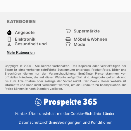
KATEGORIEN
Supermärkte
Angebote
Elektronik
Möbel & Wohnen
Gesundheit und
Mode
Schönheit
Sportartikel und
Baumarkt
Mehr Kategorien
Sportbekleidung
Baby und Kind
Haustiere
Einkaufzentren
Andere
Copyright © 2026 . Alle Rechte vorbehalten. Das Kopieren oder Vervielfältigen der
Texte ist ohne vorherige schriftliche Zustimmung untersagt. Produktfotos, Bilder und
Broschüren dienen nur der Veranschaulichung. Ermäßigte Preise stammen von
offiziellen Händlern, die auf dieser Website aufgeführt sind. Angebote gelten ab und
bis zum Ablaufdatum oder solange der Vorrat reicht. Der Zweck dieser Website ist
informativ und kann nicht verwendet werden, um die Produkte zu beanspruchen. Die
Preise können je nach Standort variieren.
Kontakt
Über uns
Inhalt melden
Cookie-Richtlinie
Länder
Datenschutzrichtlinie
Bedingungen und Konditionen