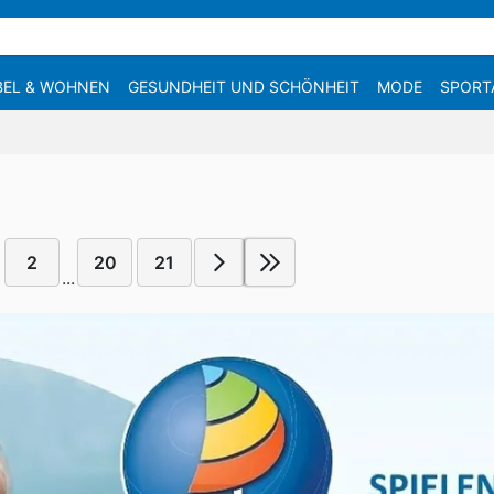
EL & WOHNEN
GESUNDHEIT UND SCHÖNHEIT
MODE
SPORT
2
20
21
...