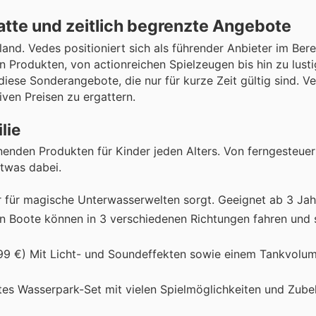
te und zeitlich begrenzte Angebote
d. Vedes positioniert sich als führender Anbieter im Bere
von Produkten, von actionreichen Spielzeugen bis hin zu lus
diese Sonderangebote, die nur für kurze Zeit gültig sind. V
iven Preisen zu ergattern.
lie
nnenden Produkten für Kinder jeden Alters. Von ferngesteue
etwas dabei.
er für magische Unterwasserwelten sorgt. Geeignet ab 3 Jah
en Boote können in 3 verschiedenen Richtungen fahren und s
5,99 €) Mit Licht- und Soundeffekten sowie einem Tankvol
tes Wasserpark-Set mit vielen Spielmöglichkeiten und Zubeh