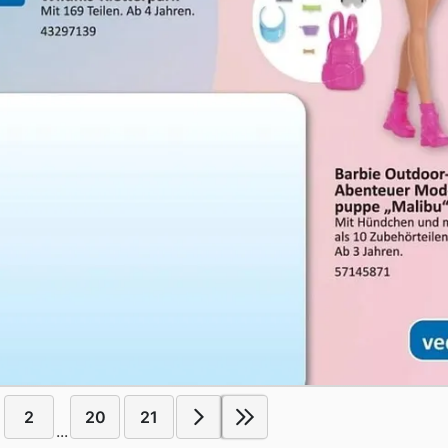
2
20
21
...