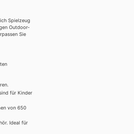
ich Spielzeug
tigen Outdoor-
erpassen Sie
rten
ren.
ind für Kinder
umen von 650
ör. Ideal für