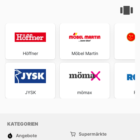
Höffner
Möbel Martin
P
JYSK
mömax
RO
KATEGORIEN
Supermärkte
Angebote