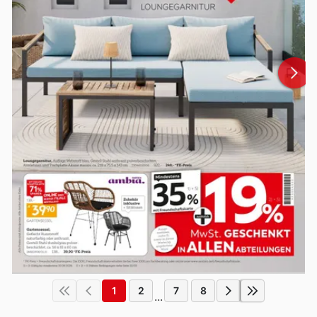
1
2
7
8
...