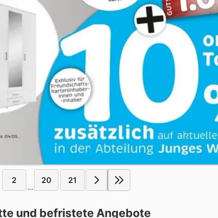
2
20
21
...
e und befristete Angebote