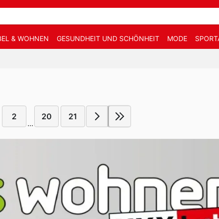
EL & WOHNEN
GESUNDHEIT UND SCHÖNHEIT
MODE
SPORT
2
20
21
...