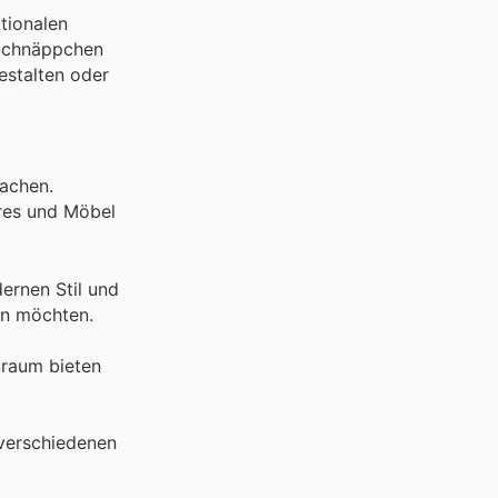
tionalen
 Schnäppchen
estalten oder
machen.
ires und Möbel
rnen Stil und
ten möchten.
uraum bieten
 verschiedenen