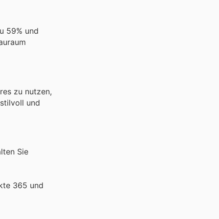
zu 59% und
tauraum
res zu nutzen,
tilvoll und
lten Sie
ekte 365 und