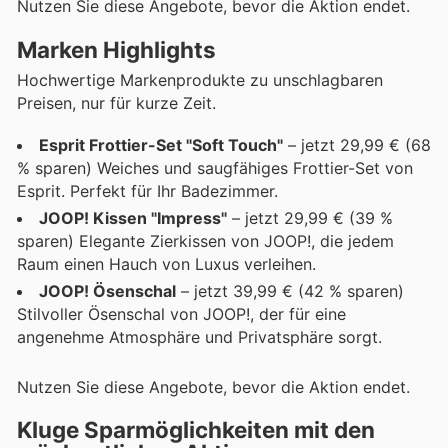
Nutzen Sie diese Angebote, bevor die Aktion endet.
Marken Highlights
Hochwertige Markenprodukte zu unschlagbaren
Preisen, nur für kurze Zeit.
Esprit Frottier-Set "Soft Touch"
– jetzt 29,99 € (68
% sparen) Weiches und saugfähiges Frottier-Set von
Esprit. Perfekt für Ihr Badezimmer.
JOOP! Kissen "Impress"
– jetzt 29,99 € (39 %
sparen) Elegante Zierkissen von JOOP!, die jedem
Raum einen Hauch von Luxus verleihen.
JOOP! Ösenschal
– jetzt 39,99 € (42 % sparen)
Stilvoller Ösenschal von JOOP!, der für eine
angenehme Atmosphäre und Privatsphäre sorgt.
Nutzen Sie diese Angebote, bevor die Aktion endet.
Kluge Sparmöglichkeiten mit den