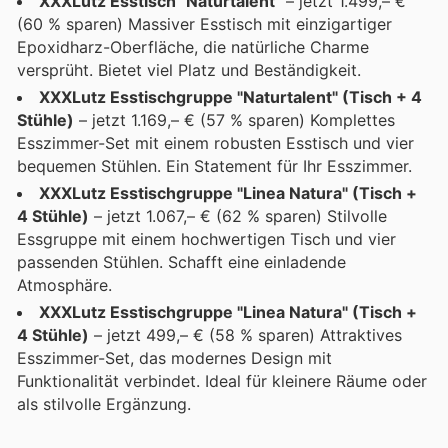
XXXLutz Esstisch "Naturtalent"
– jetzt 1.499,– €
(60 % sparen) Massiver Esstisch mit einzigartiger
Epoxidharz-Oberfläche, die natürliche Charme
versprüht. Bietet viel Platz und Beständigkeit.
XXXLutz Esstischgruppe "Naturtalent" (Tisch + 4
Stühle)
– jetzt 1.169,– € (57 % sparen) Komplettes
Esszimmer-Set mit einem robusten Esstisch und vier
bequemen Stühlen. Ein Statement für Ihr Esszimmer.
XXXLutz Esstischgruppe "Linea Natura" (Tisch +
4 Stühle)
– jetzt 1.067,– € (62 % sparen) Stilvolle
Essgruppe mit einem hochwertigen Tisch und vier
passenden Stühlen. Schafft eine einladende
Atmosphäre.
XXXLutz Esstischgruppe "Linea Natura" (Tisch +
4 Stühle)
– jetzt 499,– € (58 % sparen) Attraktives
Esszimmer-Set, das modernes Design mit
Funktionalität verbindet. Ideal für kleinere Räume oder
als stilvolle Ergänzung.