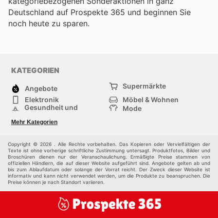
kategoriebezogenen Sonderaktionen in ganz
Deutschland auf Prospekte 365 und beginnen Sie
noch heute zu sparen.
KATEGORIEN
Supermärkte
Angebote
Elektronik
Möbel & Wohnen
Gesundheit und
Mode
Schönheit
Sportartikel und
Baumarkt
Mehr Kategorien
Sportbekleidung
Baby und Kind
Haustiere
Einkaufzentren
Andere
Copyright © 2026 . Alle Rechte vorbehalten. Das Kopieren oder Vervielfältigen der
Texte ist ohne vorherige schriftliche Zustimmung untersagt. Produktfotos, Bilder und
Broschüren dienen nur der Veranschaulichung. Ermäßigte Preise stammen von
offiziellen Händlern, die auf dieser Website aufgeführt sind. Angebote gelten ab und
bis zum Ablaufdatum oder solange der Vorrat reicht. Der Zweck dieser Website ist
informativ und kann nicht verwendet werden, um die Produkte zu beanspruchen. Die
Preise können je nach Standort variieren.