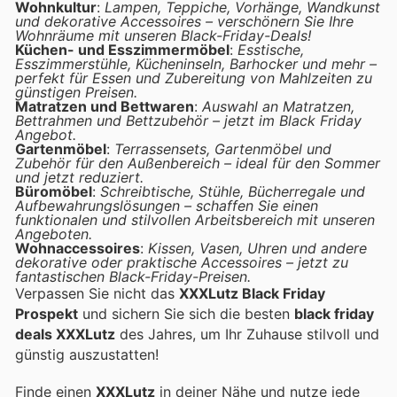
Wohnkultur
:
Lampen, Teppiche, Vorhänge, Wandkunst
und dekorative Accessoires – verschönern Sie Ihre
Wohnräume mit unseren Black-Friday-Deals!
Küchen- und Esszimmermöbel
:
Esstische,
Esszimmerstühle, Kücheninseln, Barhocker und mehr –
perfekt für Essen und Zubereitung von Mahlzeiten zu
günstigen Preisen.
Matratzen und Bettwaren
:
Auswahl an Matratzen,
Bettrahmen und Bettzubehör – jetzt im Black Friday
Angebot.
Gartenmöbel
:
Terrassensets, Gartenmöbel und
Zubehör für den Außenbereich – ideal für den Sommer
und jetzt reduziert.
Büromöbel
:
Schreibtische, Stühle, Bücherregale und
Aufbewahrungslösungen – schaffen Sie einen
funktionalen und stilvollen Arbeitsbereich mit unseren
Angeboten.
Wohnaccessoires
:
Kissen, Vasen, Uhren und andere
dekorative oder praktische Accessoires – jetzt zu
fantastischen Black-Friday-Preisen.
Verpassen Sie nicht das
XXXLutz Black Friday
Prospekt
und sichern Sie sich die besten
black friday
deals XXXLutz
des Jahres, um Ihr Zuhause stilvoll und
günstig auszustatten!
Finde einen
XXXLutz
in deiner Nähe und nutze jede