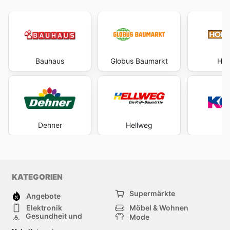
Bauhaus
Globus Baumarkt
Hor
Dehner
Hellweg
K
KATEGORIEN
Supermärkte
Angebote
Elektronik
Möbel & Wohnen
Gesundheit und
Mode
Schönheit