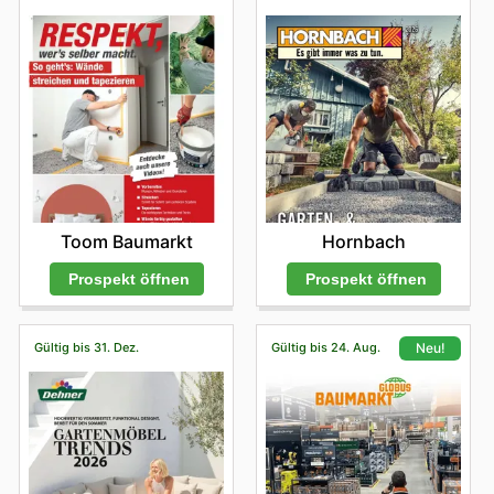
sie profitieren von wettbewerbsfähigen Preisen,
garantiert authentischen Produkten und regelmäßigen
Verkaufsaktionen der führenden Markenhersteller. Es
lohnt sich, die neuesten Angebote online zu erkunden
und sich über Produktneuheiten sowie zeitlich
begrenzte Rabatte auf dem Laufenden zu halten.
Finden Sie Ihre Lieblingsmarken bei ZG Raiffeisen –
entdecken Sie noch heute deren Online-Angebote.
Toom Baumarkt
Hornbach
Prospekt öffnen
Prospekt öffnen
Gültig bis 31. Dez.
Gültig bis 24. Aug.
Neu!