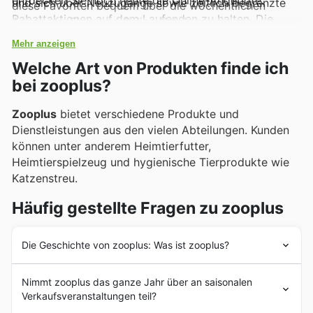
und sich über Neuzugänge sowie zeitlich begrenzte
diese Favoriten bequem über die wöchentlichen
Rabattaktionen auf dem Laufenden zu halten. Die
Angebote, Flyer und Online-Kataloge von zooplus
große Auswahl stellt sicher, dass für jeden Hund, jede
entdecken, die regelmäßig exklusive Deals und
Mehr anzeigen
Katze und jedes Kleintier das Passende dabei ist.
attraktive Sonderaktionen hervorheben.
Welche Art von Produkten finde ich
bei zooplus?
Zooplus
bietet verschiedene Produkte und
Dienstleistungen aus den vielen Abteilungen. Kunden
können unter anderem Heimtierfutter,
Heimtierspielzeug und hygienische Tierprodukte wie
Katzenstreu.
Häufig gestellte Fragen zu zooplus
Die Geschichte von zooplus: Was ist zooplus?
Die
Zooplus
AG wurde am 28. Juni 1999 gegründet.
Nimmt zooplus das ganze Jahr über an saisonalen
Die Aktie des Unternehmens wurde am 9. Mai 2008
Verkaufsveranstaltungen teil?
ohne Ausgabe neuer Aktien im Segment Entry Standard