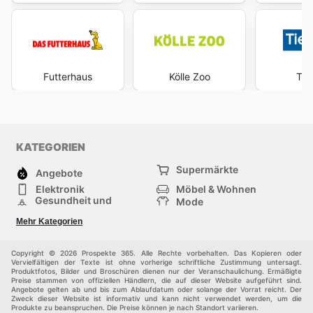
Futterhaus
Kölle Zoo
Tie
KATEGORIEN
Supermärkte
Angebote
Elektronik
Möbel & Wohnen
Gesundheit und
Mode
Schönheit
Sportartikel und
Baumarkt
Mehr Kategorien
Sportbekleidung
Baby und Kind
Haustiere
Einkaufzentren
Andere
Copyright © 2026 Prospekte 365. Alle Rechte vorbehalten. Das Kopieren oder
Vervielfältigen der Texte ist ohne vorherige schriftliche Zustimmung untersagt.
Produktfotos, Bilder und Broschüren dienen nur der Veranschaulichung. Ermäßigte
Preise stammen von offiziellen Händlern, die auf dieser Website aufgeführt sind.
Angebote gelten ab und bis zum Ablaufdatum oder solange der Vorrat reicht. Der
Zweck dieser Website ist informativ und kann nicht verwendet werden, um die
Produkte zu beanspruchen. Die Preise können je nach Standort variieren.