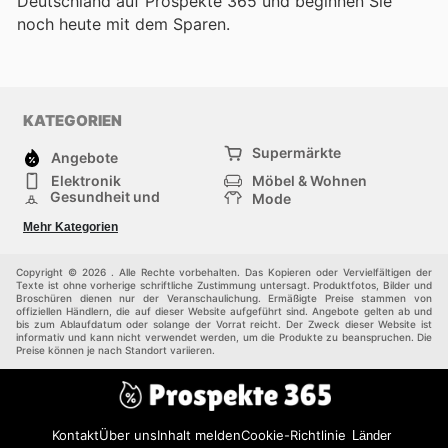
Deutschland auf Prospekte 365 und beginnen Sie
noch heute mit dem Sparen.
KATEGORIEN
Supermärkte
Angebote
Elektronik
Möbel & Wohnen
Gesundheit und
Mode
Schönheit
Sportartikel und
Baumarkt
Mehr Kategorien
Sportbekleidung
Baby und Kind
Haustiere
Einkaufzentren
Andere
Copyright © 2026 . Alle Rechte vorbehalten. Das Kopieren oder Vervielfältigen der
Texte ist ohne vorherige schriftliche Zustimmung untersagt. Produktfotos, Bilder und
Broschüren dienen nur der Veranschaulichung. Ermäßigte Preise stammen von
offiziellen Händlern, die auf dieser Website aufgeführt sind. Angebote gelten ab und
bis zum Ablaufdatum oder solange der Vorrat reicht. Der Zweck dieser Website ist
informativ und kann nicht verwendet werden, um die Produkte zu beanspruchen. Die
Preise können je nach Standort variieren.
Kontakt
Über uns
Inhalt melden
Cookie-Richtlinie
Länder