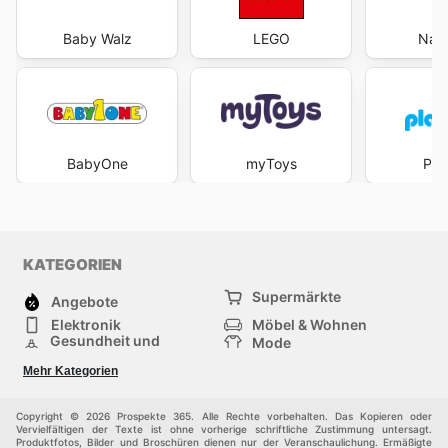
Baby Walz
LEGO
Nan
BabyOne
myToys
Pla
KATEGORIEN
Supermärkte
Angebote
Elektronik
Möbel & Wohnen
Gesundheit und
Mode
Schönheit
Sportartikel und
Baumarkt
Mehr Kategorien
Sportbekleidung
Baby und Kind
Haustiere
Einkaufzentren
Andere
Copyright © 2026 Prospekte 365. Alle Rechte vorbehalten. Das Kopieren oder
Vervielfältigen der Texte ist ohne vorherige schriftliche Zustimmung untersagt.
Produktfotos, Bilder und Broschüren dienen nur der Veranschaulichung. Ermäßigte