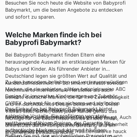
Besuchen Sie noch heute die Website von Babyprofi
Babymarkt, um die besten Angebote zu entdecken
und sofort zu sparen.
Welche Marken finde ich bei
Babyprofi Babymarkt?
Bei Babyprofi Babymarkt finden Eltern eine
herausragende Auswahl an erstklassigen Marken für
Babys und Kinder. Als führender Anbieter in
Deutschland legen sie größten Wert auf Qualität und
Zu den besonders beliebten und vertrauenswürdigen
Kundenzufriedenheit. Ihr Sortiment umfasst sowohl
Marken, die sie anbieten, zählen beispielsweise ABC
renommierte internationale Hersteller als auch
Design für innovative Kinderwagen und Zubehör,
beliebte deutsche Marken, die für ihre Zuverlässigkeit
CYBEX, bekannt für seine sicheren und stylischen
und ihr durchdachtes Design bekannt sind. Diese
Das Einkaufen bei Babyprofi Babymarkt bietet
Kindersitze, sowie Stokke, das mit seinem
Vielfalt stellt sicher, dass jeder Kunde genau das
zahlreiche Vorteile. Sie profitieren von stets
funktionalen und ästhetischen Design überzeugt. Auch
Richtige für die Bedürfnisse seines Kindes findet,
wettbewerbsfähigen Preisen, der Garantie für
Marken wie Britax Römer, ein Synonym für Sicherheit
unterstützt durch kompetente Beratung und ein
authentische Markenprodukte und häufigen
im Kindersitzbereich, und die Traditionsmarke hauck
angenehmes Einkaufserlebnis.
Bleiben Sie mit den wöchentlichen Prospekten von
Rabattaktionen auf die gefragtesten Artikel. Das