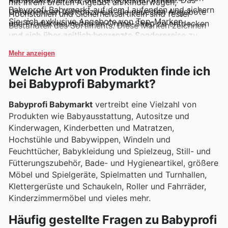
mit ihrem breiten Angebot an Kinderwagen,
Babyprofi Babymarkt auf dem Laufenden und sichern
Unternehmen lädt dazu ein, die neuesten Angebote
Hochstühlen und Sicherheitsartikeln sind fester
Sie sich exklusive Angebote von Top-Marken.
und Produktneuheiten im Online-Shop zu entdecken
Bestandteil des Sortiments. Diese Marken zeichnen
und sich über zeitlich begrenzte Sonderpreise zu
sich durch kontinuierliche Weiterentwicklung,
informieren, um das Beste für ihr Kind zu einem
Langlebigkeit und ein hervorragendes Preis-Leistungs-
Mehr anzeigen
attraktiven Preis zu erhalten.
Verhältnis aus, was sie zu Favoriten bei zahlreichen
Welche Art von Produkten finde ich
Familien macht. Regelmäßig präsentieren sie diese
bei Babyprofi Babymarkt?
Top-Marken in ihren wöchentlichen Angeboten und
Sonderaktionen.
Babyprofi Babymarkt
vertreibt eine Vielzahl von
Produkten wie Babyausstattung, Autositze und
Kinderwagen, Kinderbetten und Matratzen,
Hochstühle und Babywippen, Windeln und
Feuchttücher, Babykleidung und Spielzeug, Still- und
Fütterungszubehör, Bade- und Hygieneartikel, größere
Möbel und Spielgeräte, Spielmatten und Turnhallen,
Klettergerüste und Schaukeln, Roller und Fahrräder,
Kinderzimmermöbel und vieles mehr.
Häufig gestellte Fragen zu Babyprofi