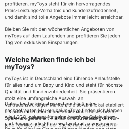
profitieren. myToys steht für ein hervorragendes
Preis-Leistungs-Verhältnis und Kundenzufriedenheit,
und damit sind tolle Angebote immer leicht erreichbar.
Bleiben Sie mit den wöchentlichen Angeboten von
myToys auf dem Laufenden und profitieren Sie jeden
Tag von exklusiven Einsparungen.
Welche Marken finde ich bei
myToys?
myToys ist in Deutschland eine führende Anlaufstelle
für alles rund um Baby und Kind und steht für höchste
Qualität und Kundenzufriedenheit. Sie präsentieren
stolz eine umfangreiche Auswahl an
Unter den beliebtesten und am häufigsten
vertrauenswürdigen Marken, die sowohl lokal etabliert
nachgefragten Marken bei myToys finden sich Namen
als auch international anerkannt sind. Dieses breite
wie LEGO, bekannt für seine kreativen Spielwelten,
Spektrum garantiert Vielfalt und Zuverlässigkeit für
und Pampers, die Eltern weltweit mit zuverlässiger
jede Familie, die auf der Suche nach dem Besten für
Beim Kauf bei myToys profitieren Kunden von stets