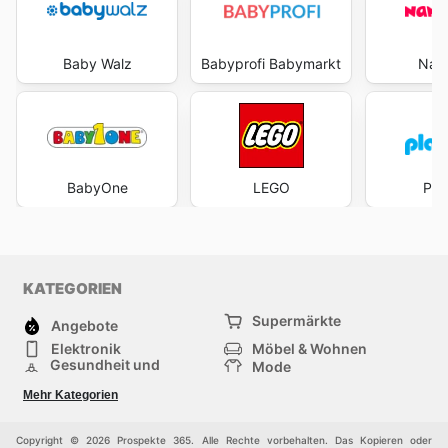
Baby Walz
Babyprofi Babymarkt
Nan
BabyOne
LEGO
Pla
KATEGORIEN
Supermärkte
Angebote
Elektronik
Möbel & Wohnen
Gesundheit und
Mode
Schönheit
Sportartikel und
Baumarkt
Mehr Kategorien
Sportbekleidung
Baby und Kind
Haustiere
Einkaufzentren
Andere
Copyright © 2026 Prospekte 365. Alle Rechte vorbehalten. Das Kopieren oder