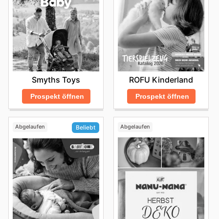
erkunden und sich über Neuheiten sowie exklusive
Rabatte auf dem Laufenden zu halten.
Besuchen Sie noch heute die myToys-Webseite, um die
besten Marken zu entdecken und sofort zu sparen.
Smyths Toys
ROFU Kinderland
Prospekt öffnen
Prospekt öffnen
Abgelaufen
Abgelaufen
Beliebt