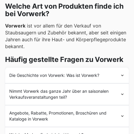
Welche Art von Produkten finde ich
finden, oft begleitet von attraktiven Sonderangeboten
bei Vorwerk?
und exklusiven Aktionen, die das Einkaufserlebnis
noch lohnender machen.
Vorwerk
ist vor allem für den Verkauf von
Staubsaugern und Zubehör bekannt, aber seit einigen
Jahren auch für ihre Haut- und Körperpflegeprodukte
bekannt.
Häufig gestellte Fragen zu Vorwerk
Die Geschichte von Vorwerk: Was ist Vorwerk?
1883 wurde die Barmer Teppichfabrik
Vorwerk
& Co
Nimmt Vorwerk das ganze Jahr über an saisonalen
von den Brüdern Carl (1847–1907) und Adolf Vorwerk
Verkaufsveranstaltungen teil?
gegründet. Noch im selben Jahr trennten sich die
Brüder wieder und Carl Vorwerk führte das
Ja, Vorwerk nimmt an verschiedenen saisonalen
Unternehmen weiter. Die Firma stellte zunächst
Angebote, Rabatte, Promotionen, Broschüren und
Verkaufsaktionen im Laufe des Jahres teil. Um die
hochwertige Teppiche und Polsterstoffe her, später
Kataloge in Vorwerk
besten
Vorwerk Angebote Deutschland
zu finden, ist
auch die Webstühle, die sie herstellten – zunächst unter
es ratsam, vor Ihrem Besuch unsere aktuellen
Vorwerk
einem englischen Patent und dann unter einem
Vorwerk
ist eine international diversifizierte
Prospekte und wöchentlichen Angebote
zu