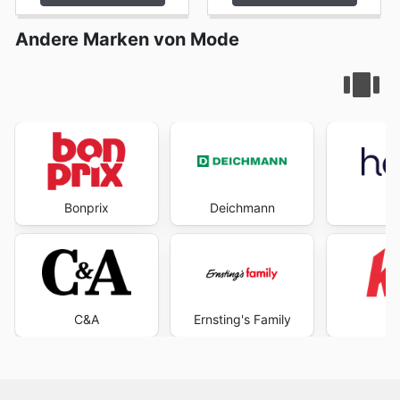
Andere Marken von Mode
Bonprix
Deichmann
H
C&A
Ernsting's Family