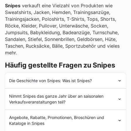
Snipes
verkauft eine Vielzahl von Produkten wie
Sweatshirts, Jacken, Hemden, Trainingsanzüge,
Trainingsjacken, Poloshirts, T-Shirts, Tops, Shorts,
Röcke, Kleider, Pullover, Unterwäsche, Socken,
Jumpsuits, Babykleidung, Badeanzüge, Turnschuhe,
Sandalen, Stiefel, Sonnenbrillen, Geldbörsen, Hüte,
Taschen, Rucksäcke, Bälle, Sportzubehör und vieles
mehr.
Häufig gestellte Fragen zu Snipes
Die Geschichte von Snipes: Was ist Snipes?
Snipes
wurde 1998 von Sven Voth gegründet, der den
Nimmt Snipes das ganze Jahr über an saisonalen
ersten Hip-Hop-Mode-Laden an der Limbecker Straße
Verkaufsveranstaltungen teil?
in Essen, Deutschland, eröffnete. Anfangs war
Snipes
unter dem Namen Spike's bekannt, musste aber später
Ja, Snipes nimmt regelmäßig an saisonalen
aufgrund eines Rechtsstreits den Namen ändern. In den
Angebote, Rabatte, Promotionen, Broschüren und
Verkaufsveranstaltungen teil, und auf unserer Plattform
folgenden Jahren expandierte das Unternehmen stark
Kataloge in Snipes
finden Sie alle aktuellen
Snipes Angebote
und
Snipes
und eröffnete eine Vielzahl von Geschäften in