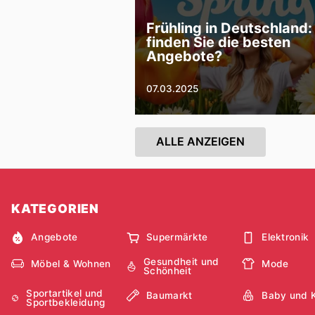
Frühling in Deutschland
finden Sie die besten
Angebote?
07.03.2025
ALLE ANZEIGEN
KATEGORIEN
Angebote
Supermärkte
Elektronik
Gesundheit und
Möbel & Wohnen
Mode
Schönheit
Sportartikel und
Baumarkt
Baby und 
Sportbekleidung