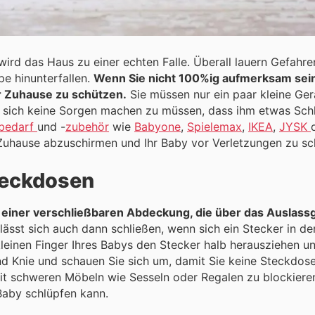
wird das Haus zu einer echten Falle. Überall lauern Gefahren
e hinunterfallen.
Wenn Sie nicht 100%ig aufmerksam sein 
r Zuhause zu schützen.
Sie müssen nur ein paar kleine Geräte in Ihrem Haus installieren, um
h keine Sorgen machen zu müssen, dass ihm etwas Schlimmes zustö
bedarf
und -
zubehör
wie
Babyone
,
Spielemax
,
IKEA
,
JYSK
 Zuhause abzuschirmen und Ihr Baby vor Verletzungen zu sc
teckdosen
einer verschließbaren Abdeckung, die über das Auslass
sst sich auch dann schließen, wenn sich ein Stecker in de
kleinen Finger Ihres Babys den Stecker halb herausziehen und
nie und schauen Sie sich um, damit Sie keine Steckdose übersehe
mit schweren Möbeln wie Sesseln oder Regalen zu blockieren
Baby schlüpfen kann.