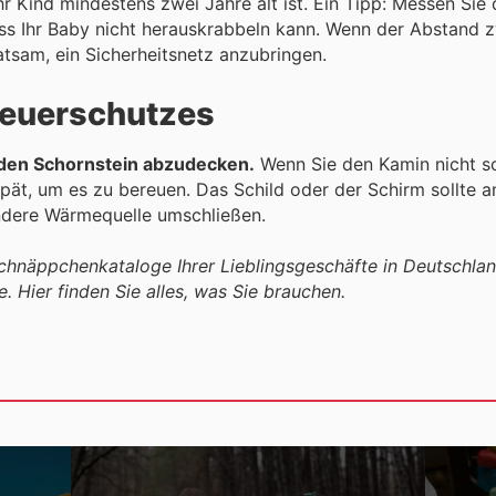
Ihr Kind mindestens zwei Jahre alt ist. Ein Tipp: Messen S
ass Ihr Baby nicht herauskrabbeln kann. Wenn der Abstand 
ratsam, ein Sicherheitsnetz anzubringen.
Feuerschutzes
 den Schornstein abzudecken.
Wenn Sie den Kamin nicht s
spät, um es zu bereuen. Das Schild oder der Schirm sollte
ndere Wärmequelle umschließen.
Schnäppchenkataloge Ihrer Lieblingsgeschäfte in Deutschla
. Hier finden Sie alles, was Sie brauchen.