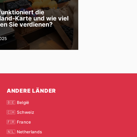
funktioniert die
land-Karte und wie viel
en Sie verdienen?
2025
ANDERE LÄNDER
🇧🇪 België
🇨🇭 Schweiz
🇫🇷 France
🇳🇱 Netherlands